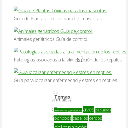
opinión
¿Se
Guía de Plantas Tóxicas para tus mascotas.
suicidan
Animales geriátricos Guía de control.
los
animales?
Patologías asociadas a la alimentación de los reptiles.
¿Se
Guía para localizar enfermedad y estrés en reptiles.
suicidan
los
Temas
animales?
¿Es
aves
babuinos
animales geriátricos
solo
bonobos
caballos
cerdos
una
chimpancés