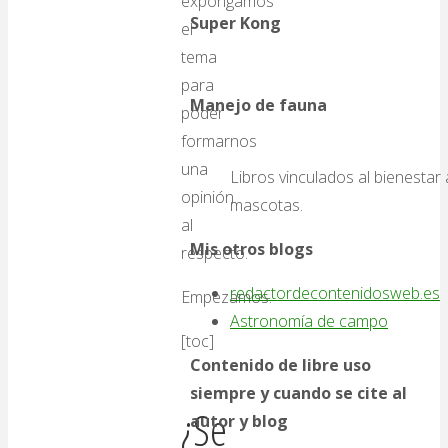
expongamos
Super Kong
el
tema
para
Manejo de fauna
poder
formarnos
una
Libros vinculados al bienestar 
opinión
mascotas.
al
Mis otros blogs
respecto.
redactordecontenidosweb.es
Empezamos.
Astronomía de campo
[toc]
Contenido de libre uso
siempre y cuando se cite al
¿Se
autor y blog