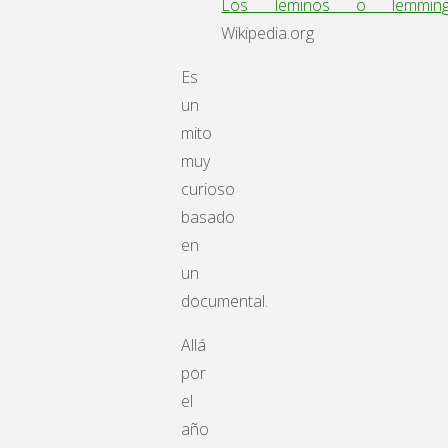
Los leminos o lemming
Wikipedia.org
Es
un
mito
muy
curioso
basado
en
un
documental.
Allá
por
el
año