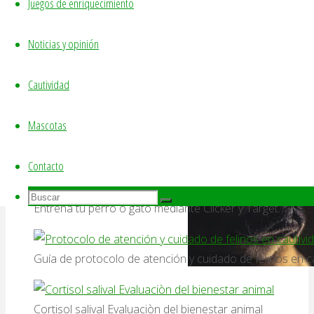
Juegos de enriquecimiento
Noticias y opinión
Conductas anormales.
Cautividad
Descarga libre:
Mascotas
Nuestro etograma.
Contacto
Buscar:
Buscar
Buscar
Entrena tu perro o gato mediante Clicker y Target.
Guía de protocolo de atención y cuidado de felinos en ca
Noticias
y
Cortisol salival Evaluaciòn del bienestar animal