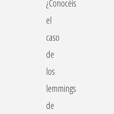
¿Conocéis
el
caso
de
los
lemmings
de