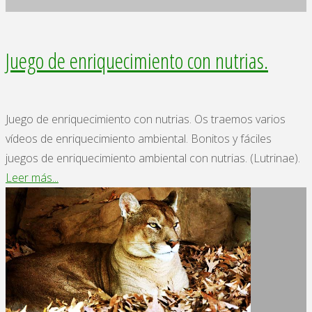
Juego de enriquecimiento con nutrias.
Juego de enriquecimiento con nutrias. Os traemos varios
vídeos de enriquecimiento ambiental. Bonitos y fáciles
juegos de enriquecimiento ambiental con nutrias. (Lutrinae).
"Juego
Leer más...
de
enriquecimiento
con
nutrias."