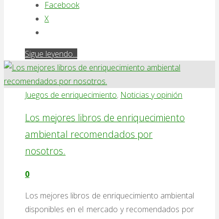
Facebook
X
"Estereotipias
Sigue leyendo...
y
conductas
anormales
Juegos de enriquecimiento
,
Noticias y opinión
en
Los mejores libros de enriquecimiento
animales
ambiental recomendados por
en
cautividad,
nosotros.
granja
0
y
laboratorio"
Los mejores libros de enriquecimiento ambiental
disponibles en el mercado y recomendados por