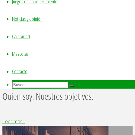
Juegos de enriquecimiento
animal!
Noticias y opinión
"Qué
Leer más...
es
Cautividad
enriquecimiento
Colabora y date a conocer!
ambiental"
Mascotas
"Colabora
Leer más...
Contacto
y
Buscar:
date
Buscar
Buscar
Quien soy. Nuestros objetivos.
a
conocer!"
"Quien
Leer más...
soy.