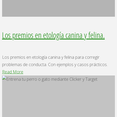
Los premios en etología canina y felina.
Los premios en etología canina y felina para corregir
problemas de conducta. Con ejemplos y casos prácticos.
"Los
Read More
premios
en
etología
canina
y
felina."