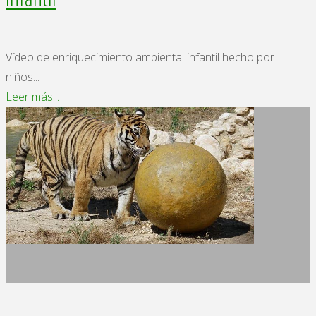
Vídeo de enriquecimiento ambiental infantil hecho por
niños...
"Vídeo
Leer más...
de
enriquecimiento
ambiental
infantil"