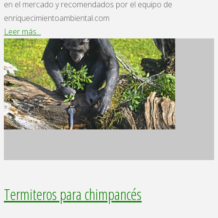
en el mercado y recomendados por el equipo de
enriquecimientoambiental.com
"Los
Leer más...
mejores
libros
de
enriquecimiento
ambiental
recomendados
por
nosotros."
Termiteros para chimpancés