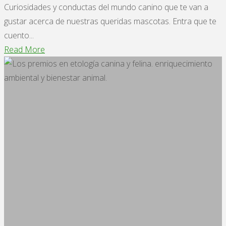
Curiosidades y conductas del mundo canino que te van a
gustar acerca de nuestras queridas mascotas. Entra que te
cuento...
"Curiosidades
Read More
y
conductas
del
mundo
canino."