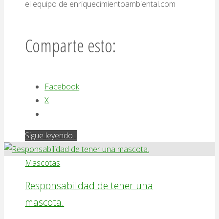
el equipo de enriquecimientoambiental.com
Comparte esto:
Facebook
X
"Los
Sigue leyendo...
mejores
libros
Mascotas
de
Responsabilidad de tener una
enriquecimiento
mascota.
ambiental
recomendados