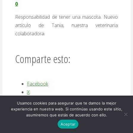
0
por
nosotros."
Responsabilidad de tener una mascota. Nuevo
artículo de Tania, nuestra veterinaria
colaboradora.
Comparte esto:
Facebook
X
Usamos cookies para asegurar que te damos la mejor
experiencia en nuestra web. Si continúas usando este sitio,
"Responsabilidad
Sigue leyendo...
asumiremos que estás de acuerdo con ello.
de
Aceptar
tener
Noticias y opinión