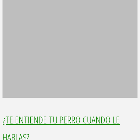
para
Perros
y
Gatos"
¿TE ENTIENDE TU PERRO CUANDO LE
HABLAS?