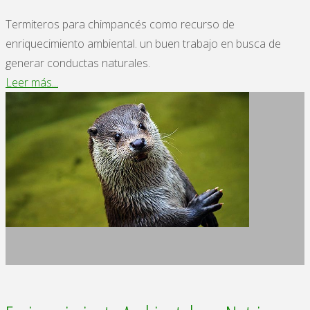
Termiteros para chimpancés como recurso de
enriquecimiento ambiental. un buen trabajo en busca de
generar conductas naturales.
"Termiteros
Leer más...
para
chimpancés"