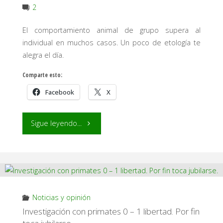
2
y
El comportamiento animal de grupo supera al
individual en muchos casos. Un poco de etología te
neuronas."
alegra el día.
Comparte esto:
Facebook
X
"El
Sigue leyendo...
comportamiento
animal
de
Noticias y opinión
grupo
Investigación con primates 0 – 1 libertad. Por fin