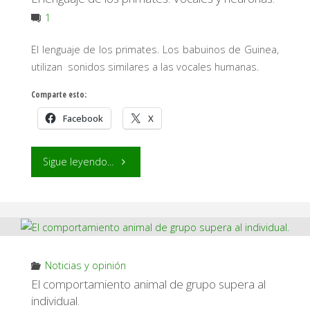
1
El lenguaje de los primates. Los babuinos de Guinea,
utilizan sonidos similares a las vocales humanas.
Comparte esto:
Facebook
X
"El
Sigue leyendo...
lenguaje
de
los
Noticias y opinión
primates.
El comportamiento animal de grupo supera al
individual.
Vocales