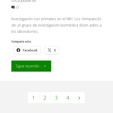
toca jubilarse.
supera
0
al
Investigación con primates en el NIH. Los chimpancés
de un grupo de investigación biomédica dicen adiós a
individual."
los laboratorios.
Comparte esto:
Facebook
X
"Investigación
Sigue leyendo...
con
primates
1
2
3
4
0
Paginación
–