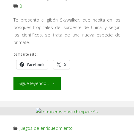
0
los
Te presento al gibón Skywalker, que habita en los
gorilas.
bosques tropicales del suroeste de China, y según
Un
los científicos, se trata de una nueva especie de
primate.
viaje
Comparte esto:
a
Facebook
X
la
"Te
Sigue leyendo...
extinción."
presento
al
gibón
Juegos de enriquecimiento