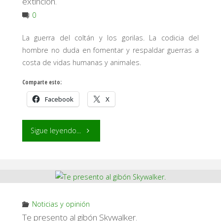
extinción.
0
La guerra del coltán y los gorilas. La codicia del
hombre no duda en fomentar y respaldar guerras a
costa de vidas humanas y animales.
Comparte esto:
Facebook
X
"La
Sigue leyendo...
guerra
del
coltán
Noticias y opinión
y
Te presento al gibón Skywalker.