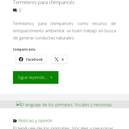
Skywalker."
Termiteros para chimpancés
0
Termiteros para chimpancés como recurso de
enriquecimiento ambiental. un buen trabajo en busca
de generar conductas naturales.
Comparte esto:
Facebook
X
"Termiteros
Sigue leyendo...
para
chimpancés"
Noticias y opinión
El lenguaje de los primates. Vocales y neuronas.