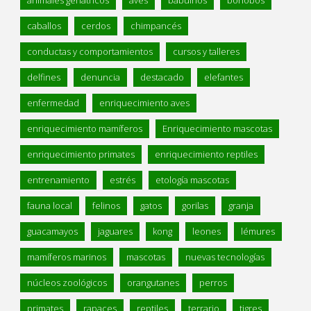
animales geriátricos
aves
babuinos
bonobos
caballos
cerdos
chimpancés
conductas y comportamientos
cursos y talleres
delfines
denuncia
destacado
elefantes
enfermedad
enriquecimiento aves
enriquecimiento mamíferos
Enriquecimiento mascotas
enriquecimiento primates
enriquecimiento reptiles
entrenamiento
estrés
etología mascotas
fauna local
felinos
gatos
gorilas
granja
guacamayos
jaguares
kong
leones
lémures
mamíferos marinos
mascotas
nuevas tecnologías
núcleos zoológicos
orangutanes
perros
primates
rapaces
reptiles
terrario
tigres