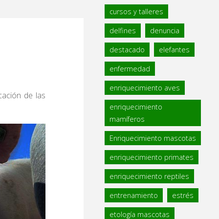
cursos y talleres
delfines
denuncia
destacado
elefantes
enfermedad
enriquecimiento aves
cación de las
enriquecimiento
mamíferos
Enriquecimiento mascotas
enriquecimiento primates
enriquecimiento reptiles
entrenamiento
estrés
etología mascotas