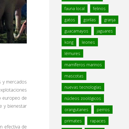
fauna local
felinos
gatos
gorilas
granja
guacamayos
jaguares
kong
leones
lémures
mamíferos marinos
mascotas
es y mercados
nuevas tecnologías
xplotaciones
lo europeo de
núcleos zoológicos
e y bienestar
orangutanes
perros
primates
rapaces
ón efectiva de