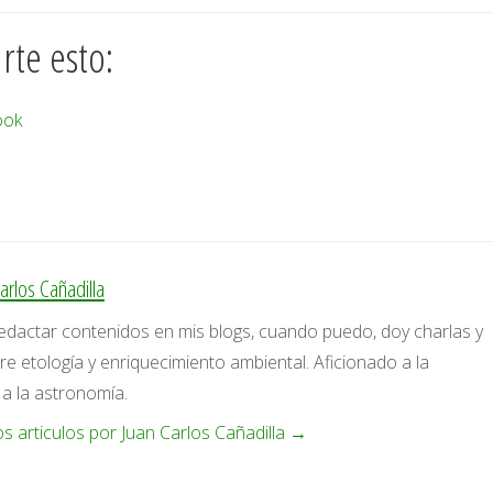
te esto:
ook
arlos Cañadilla
edactar contenidos en mis blogs, cuando puedo, doy charlas y
bre etología y enriquecimiento ambiental. Aficionado a la
 a la astronomía.
os articulos por Juan Carlos Cañadilla
→