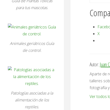
Guía de Plantas Tóxicas
para tus mascotas.
Compar
Faceb
X
Animales geriátricos Guía
de control.
Autor:
Juan C
Aparte de r
talleres so
fotografía y
Patologías asociadas a la
Ver todos l
alimentación de los
reptiles.