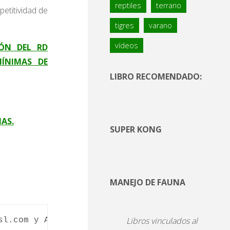
reptiles
terrario
etitividad de
tigres
varano
vídeos
IÓN DEL RD
MÍNIMAS DE
LIBRO RECOMENDADO:
NAS.
SUPER KONG
MANEJO DE FAUNA
Libros vinculados al
sl.com y ANPROGAPOR.