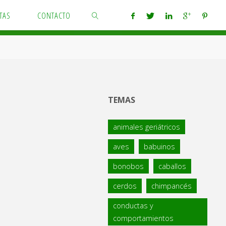
TAS
CONTACTO
BUSCAR
TEMAS
animales geriátricos
aves
babuinos
bonobos
caballos
cerdos
chimpancés
conductas y
comportamientos