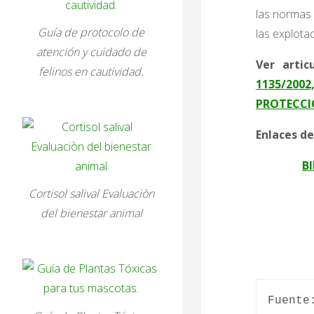
las normas 
Guía de protocolo de
las explota
atención y cuidado de
Ver arti
felinos en cautividad.
1135/200
PROTECCI
Enlaces de
B
Cortisol salival Evaluaciòn
del bienestar animal
Fuente