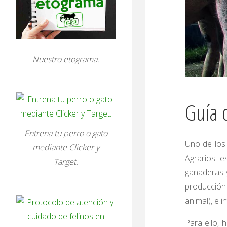
Nuestro etograma.
Guía 
Entrena tu perro o gato
Uno de los 
mediante Clicker y
Agrarios e
Target.
ganaderas 
producción 
animal), e 
Para ello, 