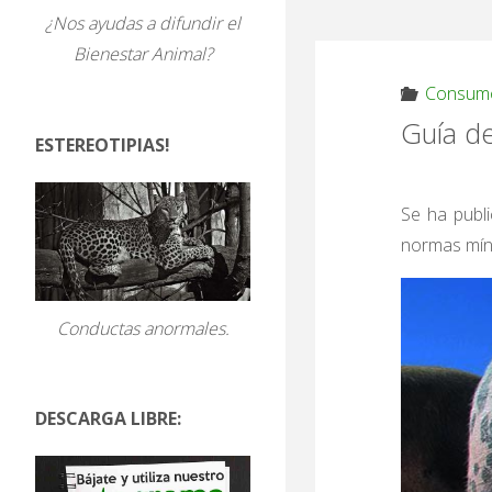
¿Nos ayudas a difundir el
Bienestar Animal?
Consumo
Guía de
ESTEREOTIPIAS!
Se ha publi
normas míni
Conductas anormales.
DESCARGA LIBRE: