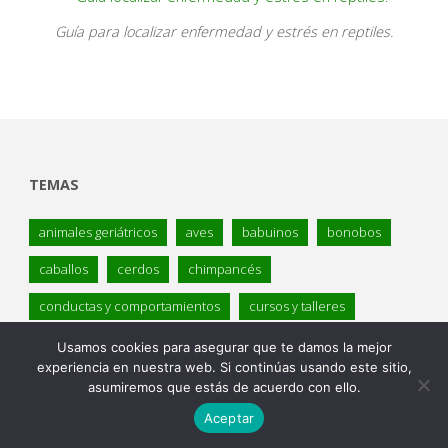
Guía para localizar enfermedad y estrés en reptiles.
TEMAS
animales geriátricos
aves
babuinos
bonobos
caballos
cerdos
chimpancés
conductas y comportamientos
cursos y talleres
delfines
denuncia
destacado
elefantes
Usamos cookies para asegurar que te damos la mejor
experiencia en nuestra web. Si continúas usando este sitio,
enfermedad
enriquecimiento aves
asumiremos que estás de acuerdo con ello.
enriquecimiento mamíferos
Enriquecimiento mascotas
Aceptar