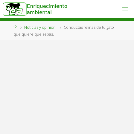
Saltar
al
ENRIQUECIMIENTO
AMBIENTAL
contenido
Engánchate
Página
Noticias y opinión
Conductas felinas de tu gato
al bienestar
animal!
de
que quiere que sepas.
Inicio