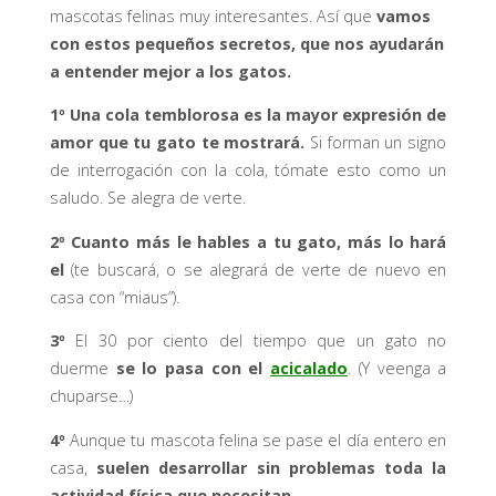
mascotas felinas muy interesantes. Así que
vamos
con estos pequeños secretos, que nos ayudarán
a entender mejor a los gatos.
1º
Una cola temblorosa es la mayor expresión de
amor que tu gato te mostrará.
Si forman un signo
de interrogación con la cola, tómate esto como un
saludo. Se alegra de verte.
2º
Cuanto más le hables a tu gato, más lo hará
el
(te buscará, o se alegrará de verte de nuevo en
casa con “miaus”).
3º
El 30 por ciento del tiempo que un gato no
duerme
se lo pasa con el
acicalado
. (Y veenga a
chuparse…)
4º
Aunque tu mascota felina se pase el día entero en
casa,
suelen desarrollar sin problemas toda la
actividad física que necesitan.