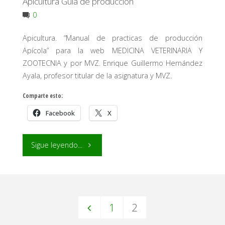
Apicultura Guía de producción
0
Apicultura. “Manual de practicas de producción
Apícola” para la web MEDICINA VETERINARIA Y
ZOOTECNIA y por MVZ. Enrique Guillermo Hernández
Ayala, profesor titular de la asignatura y MVZ.
Comparte esto:
Facebook
X
"Apicultura
Sigue leyendo...
Guía
de
1
2
producción"