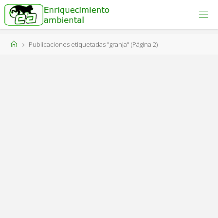
Saltar
al
ENRIQUECIMIENTO
AMBIENTAL
contenido
Engánchate
Página
Publicaciones etiquetadas "granja"
(Página 2)
al bienestar
animal!
de
Inicio