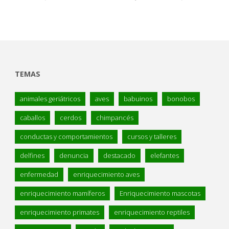
TEMAS
animales geriátricos
aves
babuinos
bonobos
caballos
cerdos
chimpancés
conductas y comportamientos
cursos y talleres
delfines
denuncia
destacado
elefantes
enfermedad
enriquecimiento aves
enriquecimiento mamíferos
Enriquecimiento mascotas
enriquecimiento primates
enriquecimiento reptiles