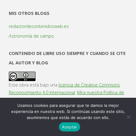
MIS OTROS BLOGS
redactordecontenidosweb.es
Astronomía de campo
CONTENIDO DE LIBRE USO SIEMPRE Y CUANDO SE CITE
AL AUTOR Y BLOG
Este obra está bajo una
licencia de Creative Commons
Reconocimiento 4.0 Internacional
.
Mira nuestra Política de
privacidad y cookies.
Usamos cookies para asegurar que te damos la mejor
experiencia en nuestra web. Si continúas usando este sitio,
asumiremos que estás de acuerdo con ello.
Aceptar