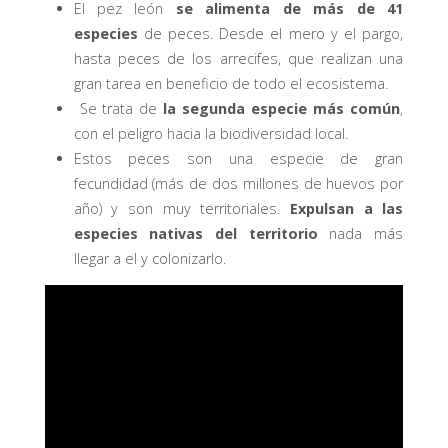
El pez león
se alimenta de más de 41
especies
de peces. Desde el mero y el pargo,
hasta peces de los arrecifes, que realizan una
gran tarea en beneficio de todo el ecosistema.
Se trata de
la segunda especie más común
,
con el peligro hacia la biodiversidad local.
Estos peces son una especie de gran
fecundidad (más de dos millones de huevos por
año) y son muy territoriales.
Expulsan a las
especies nativas del territorio
nada más
llegar a el y colonizarlo.