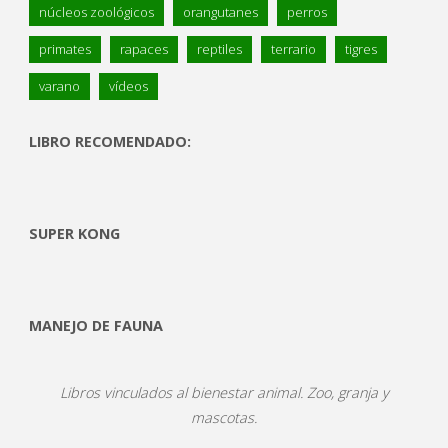
núcleos zoológicos
orangutanes
perros
primates
rapaces
reptiles
terrario
tigres
varano
vídeos
LIBRO RECOMENDADO:
SUPER KONG
MANEJO DE FAUNA
Libros vinculados al bienestar animal. Zoo, granja y
mascotas.