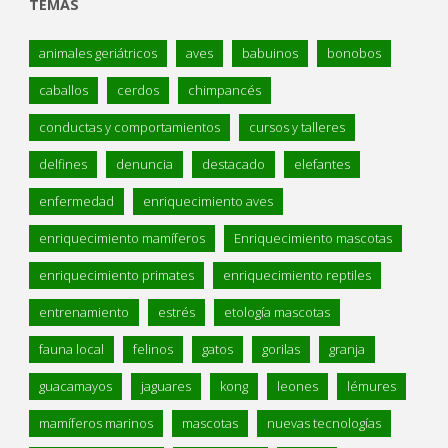
TEMAS
animales geriátricos
aves
babuinos
bonobos
caballos
cerdos
chimpancés
conductas y comportamientos
cursos y talleres
delfines
denuncia
destacado
elefantes
enfermedad
enriquecimiento aves
enriquecimiento mamíferos
Enriquecimiento mascotas
enriquecimiento primates
enriquecimiento reptiles
entrenamiento
estrés
etología mascotas
fauna local
felinos
gatos
gorilas
granja
guacamayos
jaguares
kong
leones
lémures
mamíferos marinos
mascotas
nuevas tecnologías