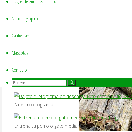
Juegos de enriquecimiento
Estereotipias!
Noticias y opinión
Cautividad
Mascotas
Contacto
Conductas anormales.
Buscar:
Descarga libre:
Buscar
Buscar
Nuestro etograma.
Entrena tu perro o gato mediante Clicker y Target.