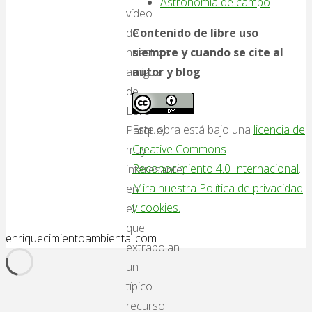
Astronomía de campo
vídeo
Contenido de libre uso
de
siempre y cuando se cite al
nuestros
autor y blog
amigos
de
Loro
Este obra está bajo una
licencia de
Parque,
Creative Commons
muy
Reconocimiento 4.0 Internacional
.
interesante,
Mira nuestra Política de privacidad
en
y cookies.
el
que
enriquecimientoambiental.com
extrapolan
un
típico
recurso