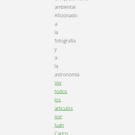
ambiental.
Aficionado
a
la
fotografía
y
a
la
astronomía.
Ver
todos
los
articulos
por
Juan
Carlos