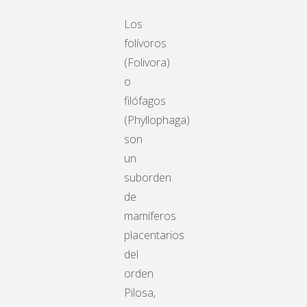
Los
folívoros
(Folivora)
o
filófagos
(Phyllophaga)
son
un
suborden
de
mamíferos
placentarios
del
orden
Pilosa,