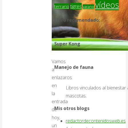
vídeos
tigres
terrario
varano
Libro recomendado:
Super Kong
Vamos
Manejo de fauna
a
enlazaros
en
Libros vinculados al bienestar 
la
mascotas.
entrada
Mis otros blogs
de
hoy,
redactordecontenidosweb.es
un