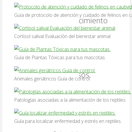
Cautividad
Guía de protocolo de atención y cuidado de felinos en ca
Enriquecimiento
con
Cortisol salival Evaluaciòn del bienestar animal
titís
Guía de Plantas Tóxicas para tus mascotas.
y
perezosos.
Animales geriátricos Guía de control.
Para
Patologías asociadas a la alimentación de los reptiles.
la
entrada
de
Guía para localizar enfermedad y estrés en reptiles.
hoy: