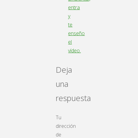
entra
y
te
enseño
el
vídeo.
Deja
una
respuesta
Tu
dirección
de