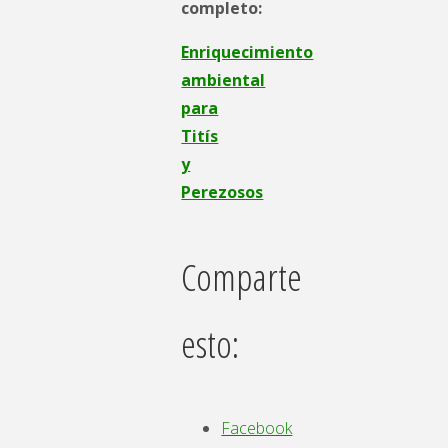
completo:
Enriquecimiento
ambiental
para
Titís
y
Perezosos
Comparte
esto:
Facebook