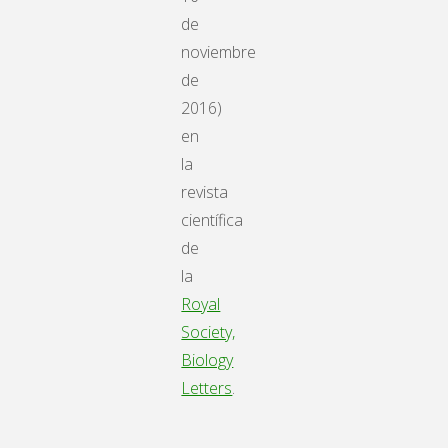
de
noviembre
de
2016)
en
la
revista
científica
de
la
Royal
Society,
Biology
Letters
.