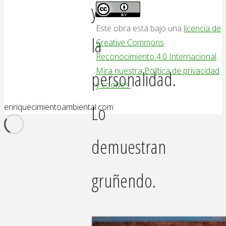
y
Este obra está bajo una
licencia de
la
Creative Commons
Reconocimiento 4.0 Internacional
.
Mira nuestra Política de privacidad
personalidad.
y cookies.
Lo
enriquecimientoambiental.com
demuestran
gruñendo.