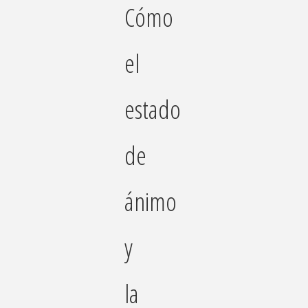
Cómo
el
estado
de
ánimo
y
la