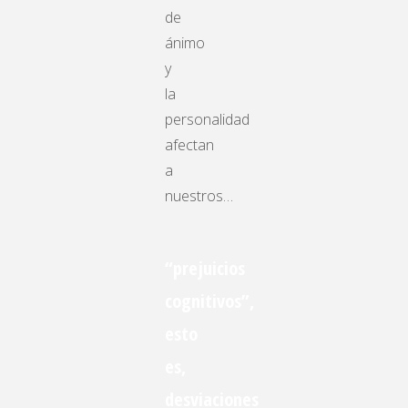
de
ánimo
y
la
personalidad
afectan
a
nuestros…
“prejuicios
cognitivos”,
esto
es,
desviaciones