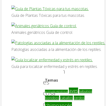
Consumo
y
Guía de Plantas Tóxicas para tus mascotas.
granja
,
Noticias
y
Animales geriátricos Guía de control.
opinión
El
Patologías asociadas a la alimentación de los reptiles.
humor
Guía para localizar enfermedad y estrés en reptiles.
también
Temas
es
aves
cosa
babuinos
animales geriátricos
bonobos
caballos
cerdos
de
chimpancés