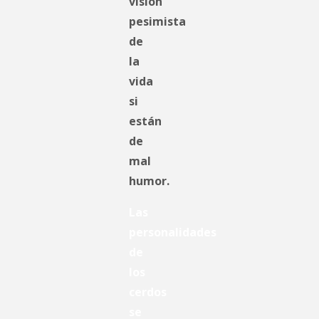
visión
pesimista
de
la
vida
si
están
de
mal
humor.
Las
personalidades
de
los
cerdos
se