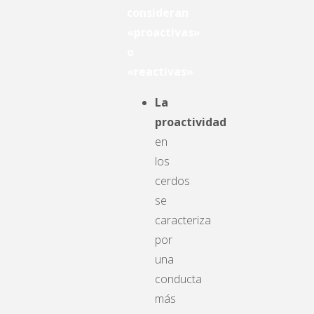
consideran
«proactivas»
o
«reactivas»
La
proactividad
en
los
cerdos
se
caracteriza
por
una
conducta
más