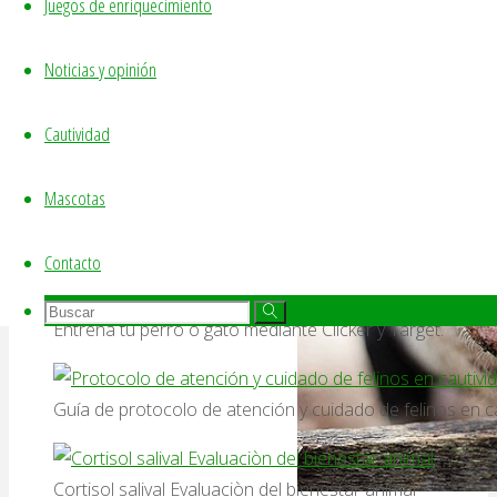
cerdos.
Juegos de enriquecimiento
Noticias y opinión
Conductas anormales.
Cautividad
Descarga libre:
Mascotas
Nuestro etograma.
Contacto
Buscar:
Buscar
Buscar
Entrena tu perro o gato mediante Clicker y Target.
Guía de protocolo de atención y cuidado de felinos en ca
Cortisol salival Evaluaciòn del bienestar animal