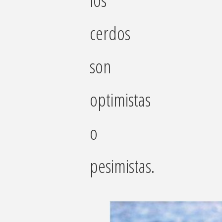
cerdos
son
optimistas
o
pesimistas.