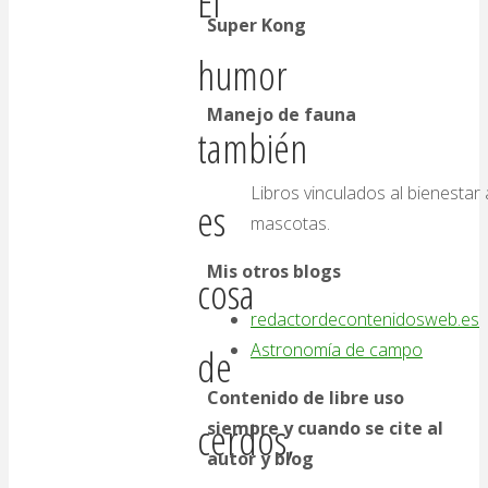
El
Super Kong
humor
Manejo de fauna
también
Libros vinculados al bienestar 
es
mascotas.
Mis otros blogs
cosa
redactordecontenidosweb.es
Astronomía de campo
de
Contenido de libre uso
cerdos,
siempre y cuando se cite al
autor y blog