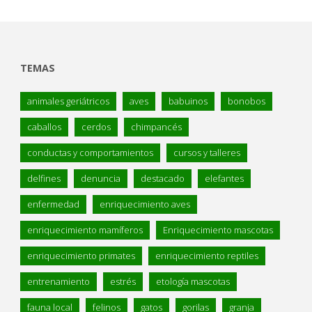
TEMAS
animales geriátricos
aves
babuinos
bonobos
caballos
cerdos
chimpancés
conductas y comportamientos
cursos y talleres
delfines
denuncia
destacado
elefantes
enfermedad
enriquecimiento aves
enriquecimiento mamíferos
Enriquecimiento mascotas
enriquecimiento primates
enriquecimiento reptiles
entrenamiento
estrés
etología mascotas
fauna local
felinos
gatos
gorilas
granja