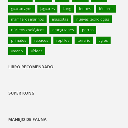
guacamayos
jaguares
kong
leones
lémures
mamíferos marinos
mascotas
nuevas tecnologías
núcleos zoológicos
orangutanes
perros
primates
rapaces
reptiles
terrario
tigres
varano
vídeos
LIBRO RECOMENDADO:
SUPER KONG
MANEJO DE FAUNA