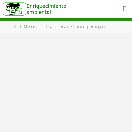
Saltar
al
ENRIQUECIMIENTO
AMBIENTAL
contenido
Engánchate
Página
Mascotas
La historia de Nuco el perro guía.
al bienestar
animal!
de
Inicio