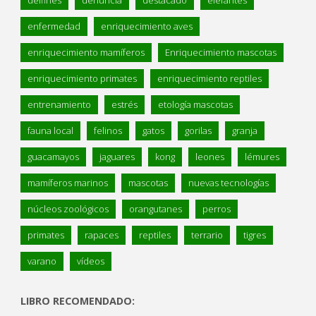
delfines
denuncia
destacado
elefantes
enfermedad
enriquecimiento aves
enriquecimiento mamíferos
Enriquecimiento mascotas
enriquecimiento primates
enriquecimiento reptiles
entrenamiento
estrés
etología mascotas
fauna local
felinos
gatos
gorilas
granja
guacamayos
jaguares
kong
leones
lémures
mamíferos marinos
mascotas
nuevas tecnologías
núcleos zoológicos
orangutanes
perros
primates
rapaces
reptiles
terrario
tigres
varano
vídeos
LIBRO RECOMENDADO: