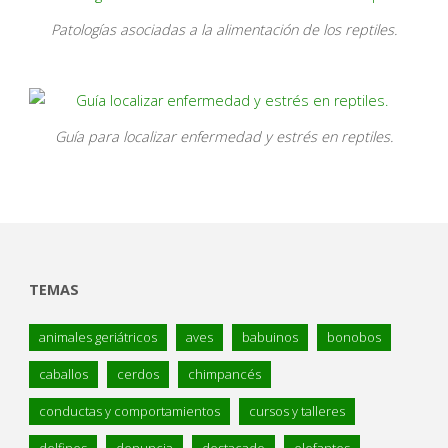
Patologías asociadas a la alimentación de los reptiles.
Guía para localizar enfermedad y estrés en reptiles.
TEMAS
animales geriátricos
aves
babuinos
bonobos
caballos
cerdos
chimpancés
conductas y comportamientos
cursos y talleres