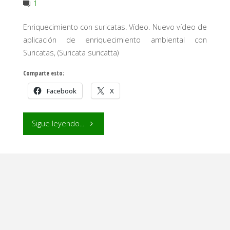
1
Enriquecimiento con suricatas. Vídeo. Nuevo vídeo de
aplicación de enriquecimiento ambiental con
Suricatas, (Suricata suricatta)
Comparte esto:
Facebook
X
"Enriquecimiento
Sigue leyendo...
con
suricatas."