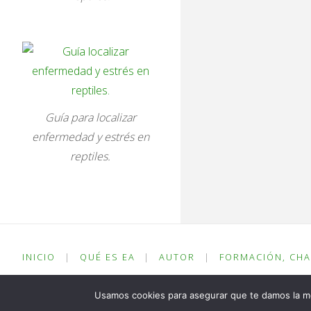
Guía para localizar
enfermedad y estrés en
reptiles.
INICIO
|
QUÉ ES EA
|
AUTOR
|
FORMACIÓN, CHA
© Juan Carlos Cañadilla Lendinez / enriquecimientoambiental.c
Usamos cookies para asegurar que te damos la me