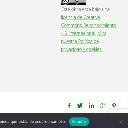
Este obra está bajo una
licencia de Creative
Commons Reconocimiento
4.0 Internacional
.
Mira
nuestra Política de
privacidad y cookies.
Funciona con
Fluida
&
WordPress.
remos que estás de acuerdo con ello.
Aceptar