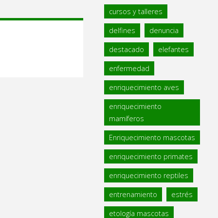
cursos y talleres
delfines
denuncia
destacado
elefantes
enfermedad
enriquecimiento aves
enriquecimiento
mamíferos
Enriquecimiento mascotas
enriquecimiento primates
enriquecimiento reptiles
entrenamiento
estrés
etología mascotas