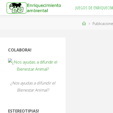
Saltar
JUEGOS DE ENRIQUECI
al
ENRIQUECIMIENTO
AMBIENTAL
contenido
Engánchate
Página
Publicacion
al
bienestar
de
animal!
Inicio
COLABORA!
¿Nos ayudas a difundir el
Bienestar Animal?
ESTEREOTIPIAS!