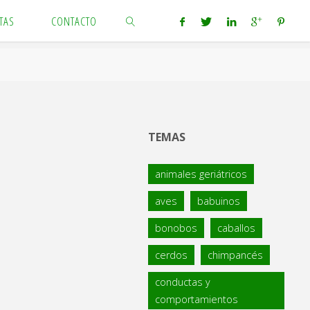
TAS
CONTACTO
BUSCAR
TEMAS
animales geriátricos
aves
babuinos
bonobos
caballos
cerdos
chimpancés
conductas y
comportamientos