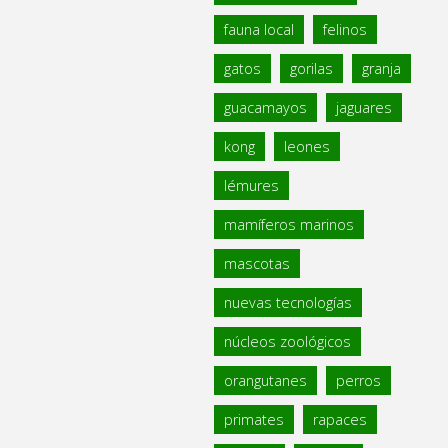
fauna local
felinos
gatos
gorilas
granja
guacamayos
jaguares
kong
leones
lémures
mamíferos marinos
mascotas
nuevas tecnologías
núcleos zoológicos
orangutanes
perros
primates
rapaces