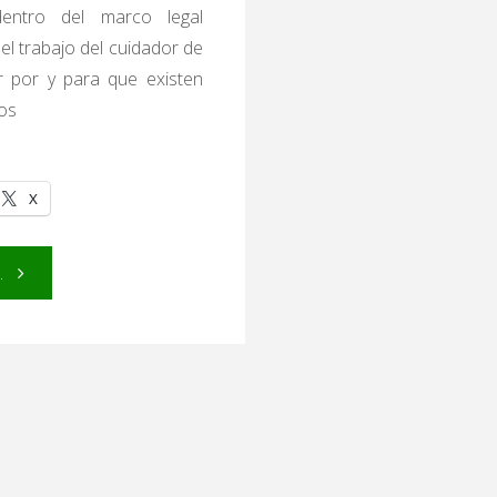
entro del marco legal
el trabajo del cuidador de
r por y para que existen
os
X
"El
.
marco
legal
en
núcleos