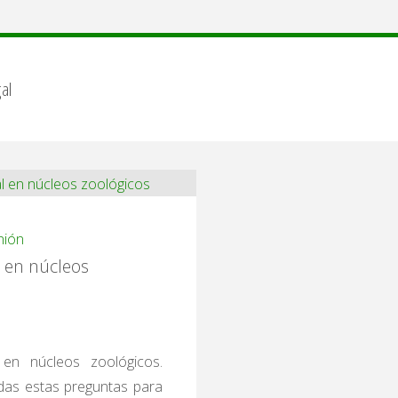
al
nión
l en núcleos
 en núcleos zoológicos.
das estas preguntas para