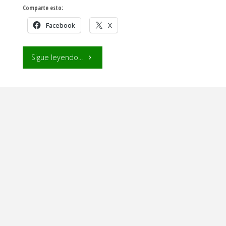
Comparte esto:
Facebook
X
"Te
Sigue leyendo...
Presento
al
Oso
de
Mar
(Tardígrado)"