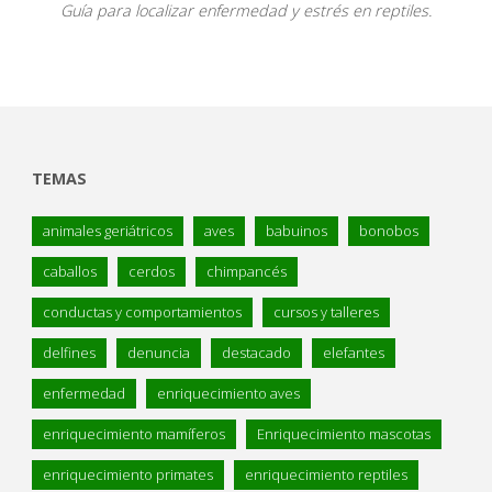
Guía para localizar enfermedad y estrés en reptiles.
TEMAS
animales geriátricos
aves
babuinos
bonobos
caballos
cerdos
chimpancés
conductas y comportamientos
cursos y talleres
delfines
denuncia
destacado
elefantes
enfermedad
enriquecimiento aves
enriquecimiento mamíferos
Enriquecimiento mascotas
enriquecimiento primates
enriquecimiento reptiles