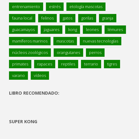
entrenamiento
estrés
etología mascotas
fauna local
felinos
gatos
gorilas
granja
guacamayos
jaguares
kong
leones
lémures
mamíferos marinos
mascotas
nuevas tecnologías
núcleos zoológicos
orangutanes
perros
primates
rapaces
reptiles
terrario
tigres
varano
vídeos
LIBRO RECOMENDADO:
SUPER KONG