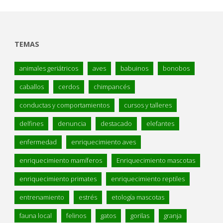
TEMAS
animales geriátricos
aves
babuinos
bonobos
caballos
cerdos
chimpancés
conductas y comportamientos
cursos y talleres
delfines
denuncia
destacado
elefantes
enfermedad
enriquecimiento aves
enriquecimiento mamíferos
Enriquecimiento mascotas
enriquecimiento primates
enriquecimiento reptiles
entrenamiento
estrés
etología mascotas
fauna local
felinos
gatos
gorilas
granja