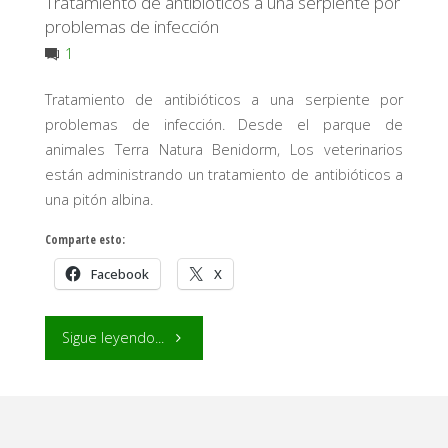
Tratamiento de antibióticos a una serpiente por
problemas de infección
1
Tratamiento de antibióticos a una serpiente por
problemas de infección. Desde el parque de
animales Terra Natura Benidorm, Los veterinarios
están administrando un tratamiento de antibióticos a
una pitón albina.
Comparte esto:
Facebook
X
"Tratamiento
Sigue leyendo...
de
antibióticos