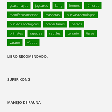
guacamayos
jaguares
kong
leones
lémures
mamíferos marinos
mascotas
nuevas tecnologías
núcleos zoológicos
orangutanes
perros
primates
rapaces
reptiles
terrario
tigres
varano
vídeos
LIBRO RECOMENDADO:
SUPER KONG
MANEJO DE FAUNA