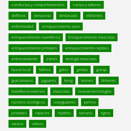
conductas y comportamientos
cursos y talleres
delfines
denuncia
destacado
elefantes
enfermedad
enriquecimiento aves
enriquecimiento mamíferos
Enriquecimiento mascotas
enriquecimiento primates
enriquecimiento reptiles
entrenamiento
estrés
etología mascotas
fauna local
felinos
gatos
gorilas
granja
guacamayos
jaguares
kong
leones
lémures
mamíferos marinos
mascotas
nuevas tecnologías
núcleos zoológicos
orangutanes
perros
primates
rapaces
reptiles
terrario
tigres
varano
vídeos