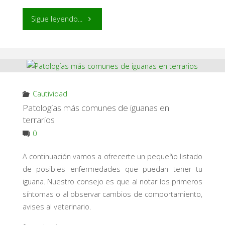
"Patologías
Sigue leyendo...
asociadas
a
la
Cautividad
alimentación
Patologías más comunes de iguanas en
terrarios
de
0
los
A continuación vamos a ofrecerte un pequeño listado
de posibles enfermedades que puedan tener tu
reptiles"
iguana. Nuestro consejo es que al notar los primeros
síntomas o al observar cambios de comportamiento,
avises al veterinario.