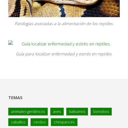
Patologías asociadas a la alimentación de los reptiles.
Guía para localizar enfermedad y estrés en reptiles.
TEMAS
animales geriátricos
aves
babuinos
bonobos
caballos
cerdos
chimpancés