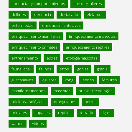
conductas y comportamientos
cursos y talleres
delfines
denuncia
destacado
elefantes
enfermedad
enriquecimiento aves
enriquecimiento mamíferos
Enriquecimiento mascotas
enriquecimiento primates
enriquecimiento reptiles
entrenamiento
estrés
etología mascotas
fauna local
felinos
gatos
gorilas
granja
guacamayos
jaguares
kong
leones
lémures
mamíferos marinos
mascotas
nuevas tecnologías
núcleos zoológicos
orangutanes
perros
primates
rapaces
reptiles
terrario
tigres
varano
vídeos