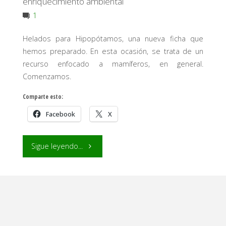
enriquecimiento ambiental
1
Helados para Hipopótamos, una nueva ficha que
hemos preparado. En esta ocasión, se trata de un
recurso enfocado a mamíferos, en general.
Comenzamos.
Comparte esto:
Facebook
X
"Helados
Sigue leyendo...
para
Hipopótamos
como