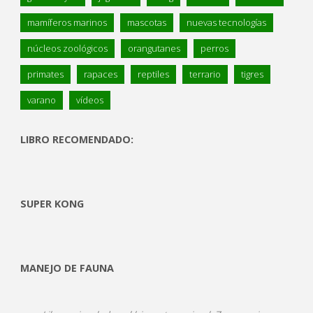
mamíferos marinos
mascotas
nuevas tecnologías
núcleos zoológicos
orangutanes
perros
primates
rapaces
reptiles
terrario
tigres
varano
vídeos
LIBRO RECOMENDADO:
SUPER KONG
MANEJO DE FAUNA