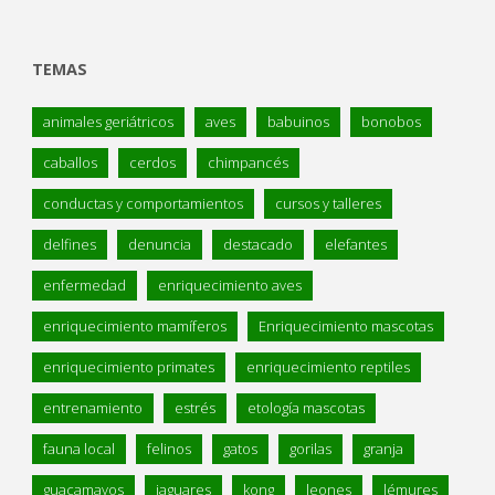
TEMAS
animales geriátricos
aves
babuinos
bonobos
caballos
cerdos
chimpancés
conductas y comportamientos
cursos y talleres
delfines
denuncia
destacado
elefantes
enfermedad
enriquecimiento aves
enriquecimiento mamíferos
Enriquecimiento mascotas
enriquecimiento primates
enriquecimiento reptiles
entrenamiento
estrés
etología mascotas
fauna local
felinos
gatos
gorilas
granja
guacamayos
jaguares
kong
leones
lémures