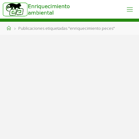
Saltar
al
ENRIQUECIMIENTO
AMBIENTAL
contenido
Engánchate
Página
Publicaciones etiquetadas "enriquecimiento peces"
al bienestar
animal!
de
Inicio