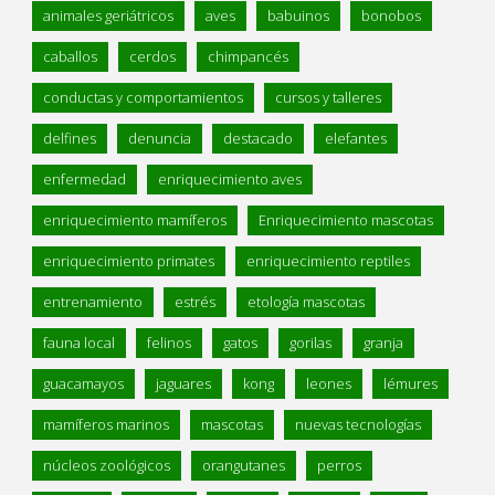
animales geriátricos
aves
babuinos
bonobos
caballos
cerdos
chimpancés
conductas y comportamientos
cursos y talleres
delfines
denuncia
destacado
elefantes
enfermedad
enriquecimiento aves
enriquecimiento mamíferos
Enriquecimiento mascotas
enriquecimiento primates
enriquecimiento reptiles
entrenamiento
estrés
etología mascotas
fauna local
felinos
gatos
gorilas
granja
guacamayos
jaguares
kong
leones
lémures
mamíferos marinos
mascotas
nuevas tecnologías
núcleos zoológicos
orangutanes
perros