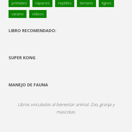
primates
rapaces
reptiles
terrario
tigres
varano
vídeos
LIBRO RECOMENDADO:
SUPER KONG
MANEJO DE FAUNA
Libros vinculados al bienestar animal. Zoo, granja y
mascotas.