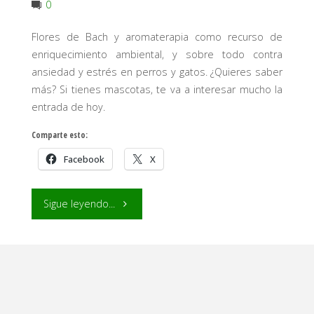
0
Flores de Bach y aromaterapia como recurso de
enriquecimiento ambiental, y sobre todo contra
ansiedad y estrés en perros y gatos. ¿Quieres saber
más? Si tienes mascotas, te va a interesar mucho la
entrada de hoy.
Comparte esto:
Facebook
X
"Flores
Sigue leyendo...
de
Bach
y