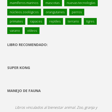
mamíferos marinos
mascotas
nuevas tecnologías
núcleos zoológicos
orangutanes
perros
primates
rapaces
reptiles
terrario
tigres
varano
vídeos
LIBRO RECOMENDADO:
SUPER KONG
MANEJO DE FAUNA
Libros vinculados al bienestar animal. Zoo, granja y