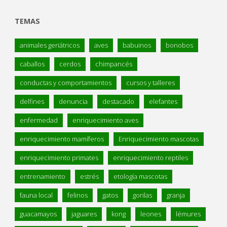
TEMAS
animales geriátricos
aves
babuinos
bonobos
caballos
cerdos
chimpancés
conductas y comportamientos
cursos y talleres
delfines
denuncia
destacado
elefantes
enfermedad
enriquecimiento aves
enriquecimiento mamíferos
Enriquecimiento mascotas
enriquecimiento primates
enriquecimiento reptiles
entrenamiento
estrés
etología mascotas
fauna local
felinos
gatos
gorilas
granja
guacamayos
jaguares
kong
leones
lémures