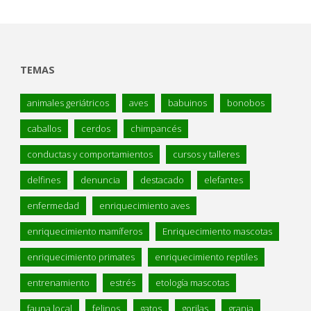
TEMAS
animales geriátricos
aves
babuinos
bonobos
caballos
cerdos
chimpancés
conductas y comportamientos
cursos y talleres
delfines
denuncia
destacado
elefantes
enfermedad
enriquecimiento aves
enriquecimiento mamíferos
Enriquecimiento mascotas
enriquecimiento primates
enriquecimiento reptiles
entrenamiento
estrés
etología mascotas
fauna local
felinos
gatos
gorilas
granja