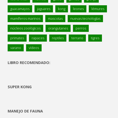
guacamayos
jaguares
kong
leones
lémures
mamíferos marinos
mascotas
nuevas tecnologías
núcleos zoológicos
orangutanes
perros
primates
rapaces
reptiles
terrario
tigres
varano
vídeos
LIBRO RECOMENDADO:
SUPER KONG
MANEJO DE FAUNA