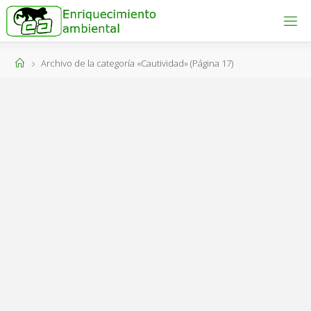
Saltar
al
ENRIQUECIMIENTO
AMBIENTAL
contenido
Engánchate
Página
Archivo de la categoría «Cautividad»
(Página 17)
al bienestar
animal!
de
Inicio