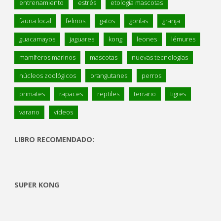
entrenamiento
estrés
etología mascotas
fauna local
felinos
gatos
gorilas
granja
guacamayos
jaguares
kong
leones
lémures
mamíferos marinos
mascotas
nuevas tecnologías
núcleos zoológicos
orangutanes
perros
primates
rapaces
reptiles
terrario
tigres
varano
vídeos
LIBRO RECOMENDADO:
SUPER KONG