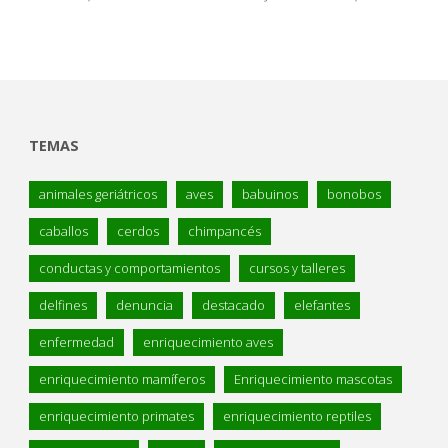
TEMAS
animales geriátricos
aves
babuinos
bonobos
caballos
cerdos
chimpancés
conductas y comportamientos
cursos y talleres
delfines
denuncia
destacado
elefantes
enfermedad
enriquecimiento aves
enriquecimiento mamíferos
Enriquecimiento mascotas
enriquecimiento primates
enriquecimiento reptiles