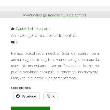
Usa
nuestra
plantilla
Cautividad
,
Mascotas
en
Animales geriátricos Guía de control.
0
descarga
Hemos actualizado nuestra: Guía de control para
libre."
animales geriátricos, y te la vamos a dejar para que la
uses. No necesitamos ser profesionales, lo mismo
puede servirnos esta guía, si tenemos una mascota.
Bien, ¿ te lo cuento? Pues comenzamos.
Comparte esto:
Facebook
X